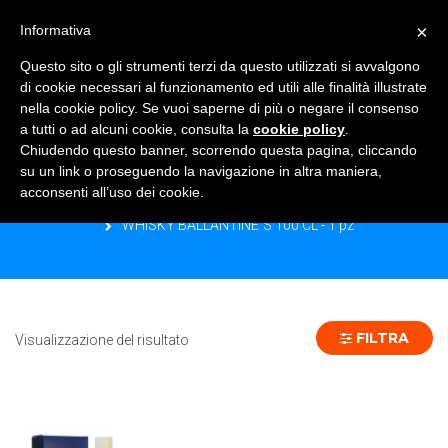
×
Informativa
TOGGLE NAVIGATION
0
Questo sito o gli strumenti terzi da questo utilizzati si avvalgono
di cookie necessari al funzionamento ed utili alle finalità illustrate
nella cookie policy. Se vuoi saperne di più o negare il consenso
a tutti o ad alcuni cookie, consulta la
cookie policy
.
Chiudendo questo banner, scorrendo questa pagina, cliccando
WHISKY BALLANTINE´S 100 CL - 1 PZ
su un link o proseguendo la navigazione in altra maniera,
acconsenti all’uso dei cookie.
Home
Prodotto Formato
WHISKY BALLANTINE´S 100 CL - 1 pz
FILTRA
Visualizzazione del risultato