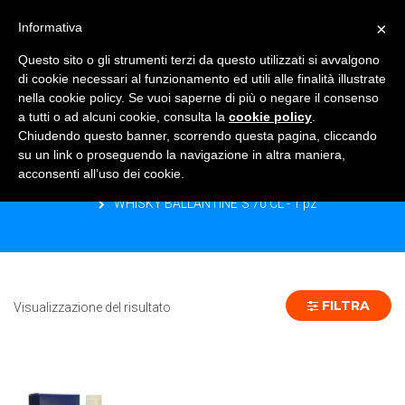
×
Informativa
TOGGLE NAVIGATION
0
Questo sito o gli strumenti terzi da questo utilizzati si avvalgono
di cookie necessari al funzionamento ed utili alle finalità illustrate
nella cookie policy. Se vuoi saperne di più o negare il consenso
a tutti o ad alcuni cookie, consulta la
cookie policy
.
Chiudendo questo banner, scorrendo questa pagina, cliccando
WHISKY BALLANTINE´S 70 CL - 1 PZ
su un link o proseguendo la navigazione in altra maniera,
acconsenti all’uso dei cookie.
Home
Prodotto Formato
WHISKY BALLANTINE´S 70 CL - 1 pz
FILTRA
Visualizzazione del risultato