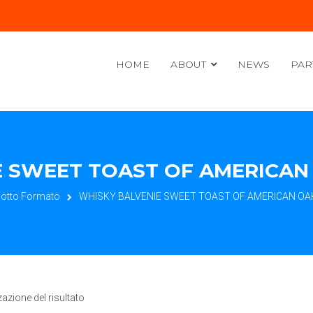
HOME
ABOUT
NEWS
PAR
 SWEET TOAST OF AMERICAN OA
otto Formato
WHISKY BALVENIE SWEET TOAST OF AMERICAN OAK 1
zazione del risultato