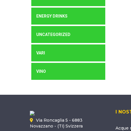
ENERGY DRINKS
UNCATEGORIZED
VARI
VINO
I NOS
Via Roncaglia 5 - 6883
Novazzano - (TI) Svizzera
Acque m