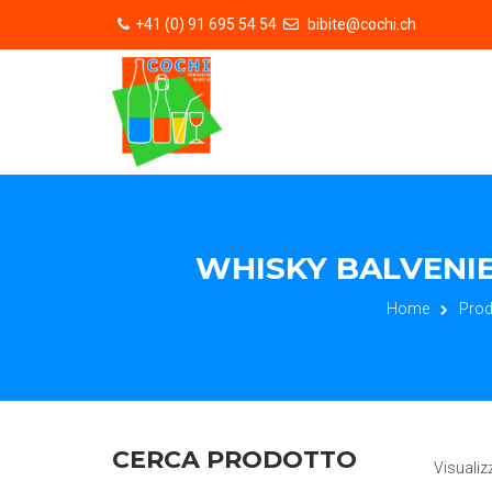
+41 (0) 91 695 54 54
bibite@cochi.ch
WHISKY BALVENIE
Home
Prod
CERCA PRODOTTO
Visualiz