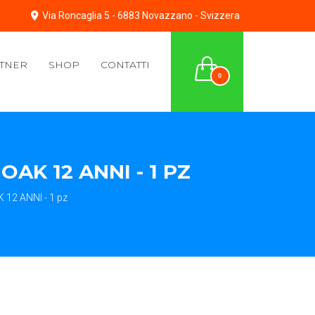
Via Roncaglia 5 - 6883 Novazzano - Svizzera
TNER
SHOP
CONTATTI
0
K 12 ANNI - 1 PZ
2 ANNI - 1 pz