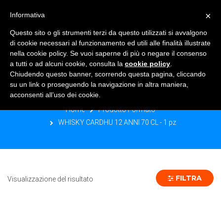
×
Informativa
TOGGLE NAVIGATION
0
Questo sito o gli strumenti terzi da questo utilizzati si avvalgono
di cookie necessari al funzionamento ed utili alle finalità illustrate
nella cookie policy. Se vuoi saperne di più o negare il consenso
a tutti o ad alcuni cookie, consulta la
cookie policy
.
Chiudendo questo banner, scorrendo questa pagina, cliccando
WHISKY CARDHU 12 ANNI 70 CL - 1
su un link o proseguendo la navigazione in altra maniera,
PZ
acconsenti all’uso dei cookie.
Home
Prodotto Formato
WHISKY CARDHU 12 ANNI 70 CL - 1 pz
FILTRA
Visualizzazione del risultato