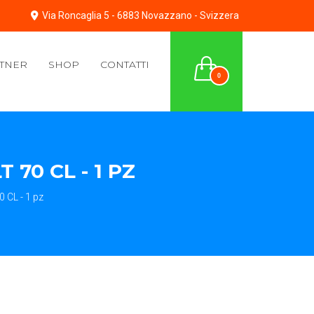
Via Roncaglia 5 - 6883 Novazzano - Svizzera
TNER
SHOP
CONTATTI
0
70 CL - 1 PZ
CL - 1 pz