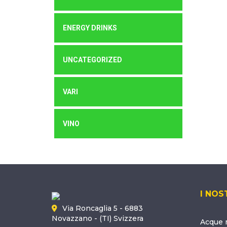
ENERGY DRINKS
UNCATEGORIZED
VARI
VINO
I NOS
Via Roncaglia 5 - 6883
Novazzano - (TI) Svizzera
Acque m