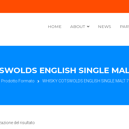
HOME
ABOUT
NEWS
PAR
WOLDS ENGLISH SINGLE MALT 
Prodotto Formato
WHISKY COTSWOLDS ENGLISH SINGLE MALT 70 
zazione del risultato