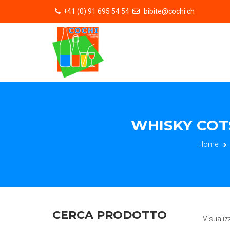
+41 (0) 91 695 54 54
bibite@cochi.ch
WHISKY COTS
Home
CERCA PRODOTTO
Visualiz