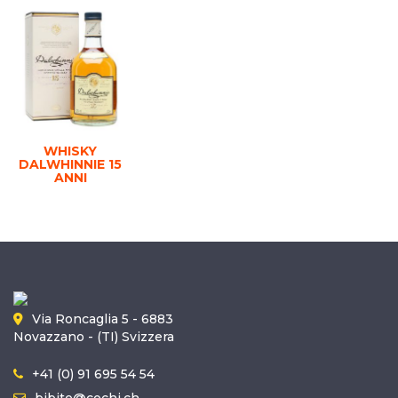
WHISKY
DALWHINNIE 15
ANNI
Via Roncaglia 5 - 6883
Novazzano - (TI) Svizzera
+41 (0) 91 695 54 54
bibite@cochi.ch