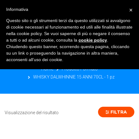
×
Informativa
TOGGLE NAVIGATION
0
Questo sito o gli strumenti terzi da questo utilizzati si avvalgono
di cookie necessari al funzionamento ed utili alle finalità illustrate
nella cookie policy. Se vuoi saperne di più o negare il consenso
a tutti o ad alcuni cookie, consulta la
cookie policy
.
Chiudendo questo banner, scorrendo questa pagina, cliccando
WHISKY DALWHINNIE 15 ANNI 70CL -
su un link o proseguendo la navigazione in altra maniera,
1 PZ
acconsenti all’uso dei cookie.
Home
Prodotto Formato
WHISKY DALWHINNIE 15 ANNI 70CL - 1 pz
FILTRA
Visualizzazione del risultato