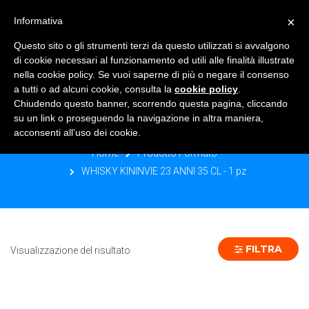
×
Informativa
TOGGLE NAVIGATION
0
Questo sito o gli strumenti terzi da questo utilizzati si avvalgono
di cookie necessari al funzionamento ed utili alle finalità illustrate
nella cookie policy. Se vuoi saperne di più o negare il consenso
a tutti o ad alcuni cookie, consulta la
cookie policy
.
Chiudendo questo banner, scorrendo questa pagina, cliccando
WHISKY KININVIE 23 ANNI 35 CL - 1
su un link o proseguendo la navigazione in altra maniera,
PZ
acconsenti all’uso dei cookie.
Home
Prodotto Formato
WHISKY KININVIE 23 ANNI 35 CL - 1 pz
FILTRA
Visualizzazione del risultato