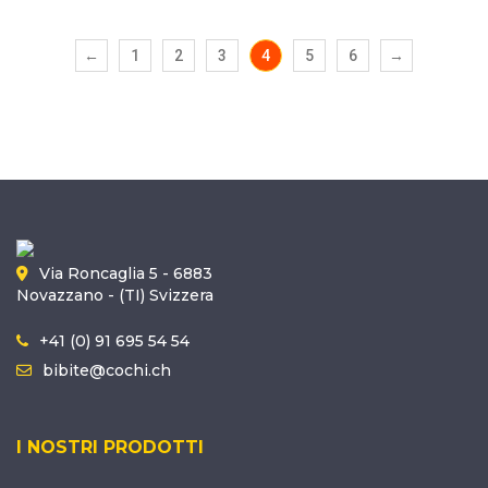
←
1
2
3
4
5
6
→
Via Roncaglia 5 - 6883
Novazzano - (TI) Svizzera
+41 (0) 91 695 54 54
bibite@cochi.ch
I NOSTRI PRODOTTI