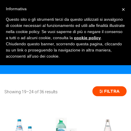
×
Informativa
TOGGLE NAVIGATION
0
Questo sito o gli strumenti terzi da questo utilizzati si avvalgono
di cookie necessari al funzionamento ed utili alle finalità illustrate
nella cookie policy. Se vuoi saperne di più o negare il consenso
a tutti o ad alcuni cookie, consulta la
cookie policy
.
Chiudendo questo banner, scorrendo questa pagina, cliccando
ACQUE MINERALI
su un link o proseguendo la navigazione in altra maniera,
acconsenti all’uso dei cookie.
Home
Shop
Acque Minerali
Pagina 4
FILTRA
Showing 19–24 of 36 results