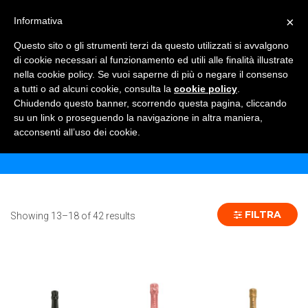
×
Informativa
TOGGLE NAVIGATION
0
Questo sito o gli strumenti terzi da questo utilizzati si avvalgono
di cookie necessari al funzionamento ed utili alle finalità illustrate
nella cookie policy. Se vuoi saperne di più o negare il consenso
a tutti o ad alcuni cookie, consulta la
cookie policy
.
Chiudendo questo banner, scorrendo questa pagina, cliccando
BOLLICINE
su un link o proseguendo la navigazione in altra maniera,
acconsenti all’uso dei cookie.
Home
Shop
Bollicine
Pagina 3
FILTRA
Showing 13–18 of 42 results