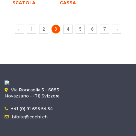
SCATOLA
CASSA
←
1
2
3
4
5
6
7
→
Via Roncaglia 5 - 6883
Novazzano - (TI) Svizzera
+41 (0) 91 695 54 54
bibite@cochi.ch