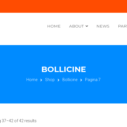
HOME
ABOUT
NEWS
PAR
BOLLICINE
Home
Shop
Bollicine
Pagina 7
 37–42 of 42 results