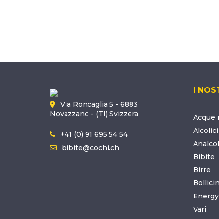
I NOS
Via Roncaglia 5 - 6883
Novazzano - (TI) Svizzera
Acque m
Alcolici
+41 (0) 91 695 54 54
Analcol
bibite@cochi.ch
Bibite
Birre
Bollici
Energy
Vari