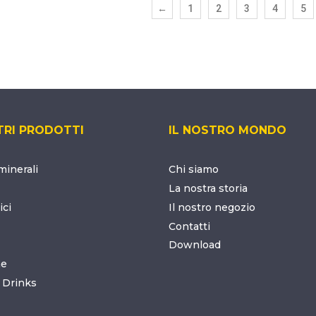
←
1
2
3
4
5
TRI PRODOTTI
IL NOSTRO MONDO
inerali
Chi siamo
La nostra storia
ici
Il nostro negozio
Contatti
Download
ne
 Drinks