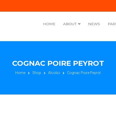
HOME
ABOUT
NEWS
PAR
COGNAC POIRE PEYROT
Home
Shop
Alcolici
Cognac Poire Peyrot