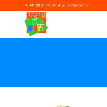
+41 (0) 91 695 54 54
bibite@cochi.ch