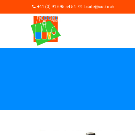
+41 (0) 91 695 54 54
bibite@cochi.ch