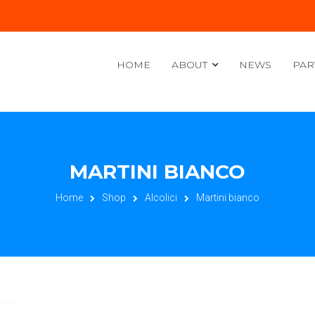
HOME
ABOUT
NEWS
PAR
MARTINI BIANCO
Home
Shop
Alcolici
Martini bianco