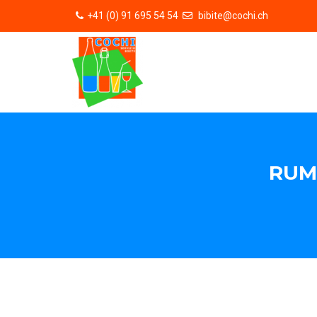
+41 (0) 91 695 54 54
bibite@cochi.ch
RUM 