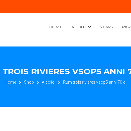
HOME
ABOUT
NEWS
PAR
TROIS RIVIERES VSOP5 ANNI 
Home
Shop
Alcolici
Rum trois rivieres vsop5 anni 70 cl