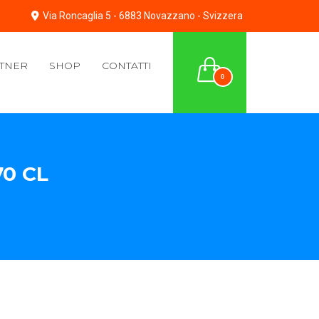
Via Roncaglia 5 - 6883 Novazzano - Svizzera
TNER
SHOP
CONTATTI
0
70 CL