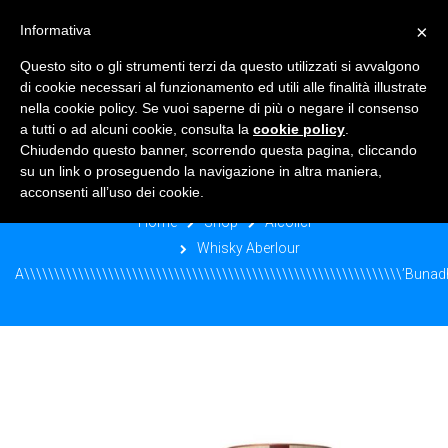
×
Informativa
TOGGLE NAVIGATION
0
Questo sito o gli strumenti terzi da questo utilizzati si avvalgono
di cookie necessari al funzionamento ed utili alle finalità illustrate
nella cookie policy. Se vuoi saperne di più o negare il consenso
a tutti o ad alcuni cookie, consulta la
cookie policy
.
Chiudendo questo banner, scorrendo questa pagina, cliccando
WHISKY ABERLOUR
su un link o proseguendo la navigazione in altra maniera,
A\\\\\\\\\\\\\\\\\\\\\\\\\\\\\\\\\\\\\\\\\\\\\\\\\\\\\\\\\\\\
acconsenti all’uso dei cookie.
Home
Shop
Alcolici
Whisky Aberlour
A\\\\\\\\\\\\\\\\\\\\\\\\\\\\\\\\\\\\\\\\\\\\\\\\\\\\\\\\\\\\\\\’Bunad