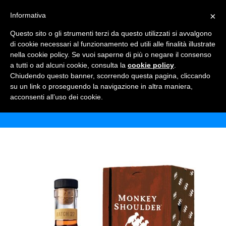
×
Informativa
TOGGLE NAVIGATION
0
Questo sito o gli strumenti terzi da questo utilizzati si avvalgono
di cookie necessari al funzionamento ed utili alle finalità illustrate
nella cookie policy. Se vuoi saperne di più o negare il consenso
a tutti o ad alcuni cookie, consulta la
cookie policy
.
Chiudendo questo banner, scorrendo questa pagina, cliccando
WHISKY MONKEY SHOULDER
su un link o proseguendo la navigazione in altra maniera,
acconsenti all’uso dei cookie.
Home
Shop
Alcolici
Whisky Monkey shoulder