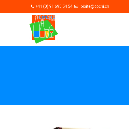
+41 (0) 91 695 54 54
bibite@cochi.ch