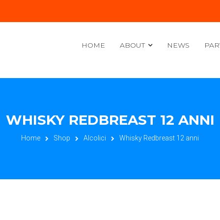
HOME
ABOUT
NEWS
PAR
WHISKY REDBREAST 12 ANNI
Home
Shop
Alcolici
Whisky Redbreast 12 anni