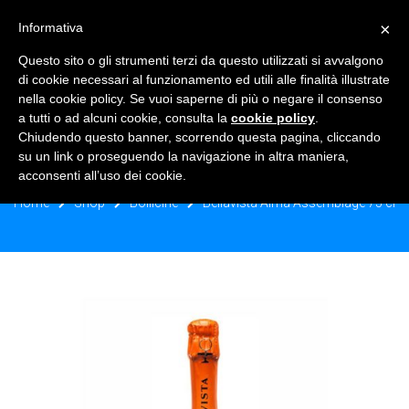
×
Informativa
TOGGLE NAVIGATION
0
Questo sito o gli strumenti terzi da questo utilizzati si avvalgono
di cookie necessari al funzionamento ed utili alle finalità illustrate
nella cookie policy. Se vuoi saperne di più o negare il consenso
a tutti o ad alcuni cookie, consulta la
cookie policy
.
Chiudendo questo banner, scorrendo questa pagina, cliccando
BELLAVISTA ALMA ASSEMBLAGE 75
su un link o proseguendo la navigazione in altra maniera,
CL
acconsenti all’uso dei cookie.
Home
Shop
Bollicine
Bellavista Alma Assemblage 75 cl