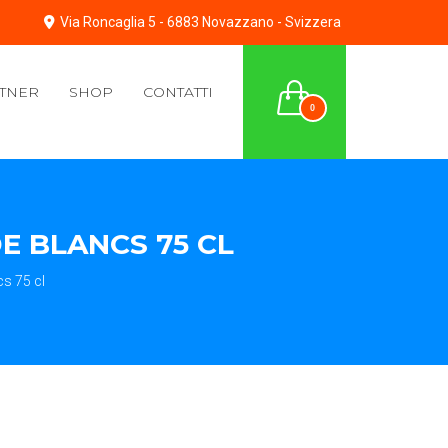
Via Roncaglia 5 - 6883 Novazzano - Svizzera
TNER
SHOP
CONTATTI
0
E BLANCS 75 CL
s 75 cl