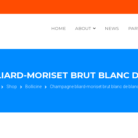
HOME
ABOUT
NEWS
PAR
ARD-MORISET BRUT BLANC D
Shop
Bollicine
Champagne bliard-moriset brut blanc de blanc