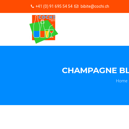
+41 (0) 91 695 54 54
bibite@cochi.ch
CHAMPAGNE BLI
Home