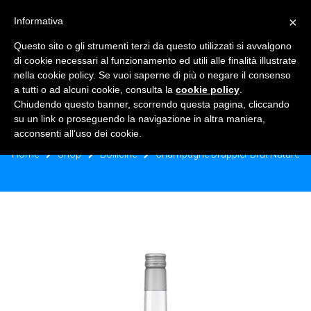
×
Informativa
TOGGLE NAVIGATION
0
Questo sito o gli strumenti terzi da questo utilizzati si avvalgono
di cookie necessari al funzionamento ed utili alle finalità illustrate
nella cookie policy. Se vuoi saperne di più o negare il consenso
a tutti o ad alcuni cookie, consulta la
cookie policy
.
Chiudendo questo banner, scorrendo questa pagina, cliccando
CHAMPAGNE DRAPPIER BRUT
su un link o proseguendo la navigazione in altra maniera,
NATURE
acconsenti all’uso dei cookie.
Home
Shop
Bollicine
Champagne Drappier Brut Nature