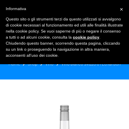
×
Informativa
TOGGLE NAVIGATION
0
Questo sito o gli strumenti terzi da questo utilizzati si avvalgono
di cookie necessari al funzionamento ed utili alle finalità illustrate
nella cookie policy. Se vuoi saperne di più o negare il consenso
a tutti o ad alcuni cookie, consulta la
cookie policy
.
Chiudendo questo banner, scorrendo questa pagina, cliccando
VINO BIANCO SVIZZERO
su un link o proseguendo la navigazione in altra maniera,
L’ECHANSON
acconsenti all’uso dei cookie.
Home
Shop
Vino
Vino bianco svizzero l’Echanson