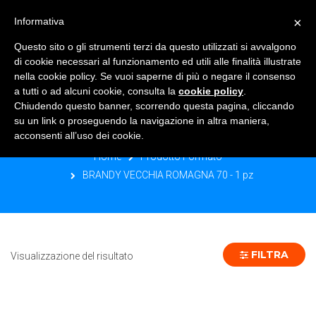
×
Informativa
TOGGLE NAVIGATION
0
Questo sito o gli strumenti terzi da questo utilizzati si avvalgono
di cookie necessari al funzionamento ed utili alle finalità illustrate
nella cookie policy. Se vuoi saperne di più o negare il consenso
a tutti o ad alcuni cookie, consulta la
cookie policy
.
Chiudendo questo banner, scorrendo questa pagina, cliccando
BRANDY VECCHIA ROMAGNA 70 - 1
su un link o proseguendo la navigazione in altra maniera,
PZ
acconsenti all’uso dei cookie.
Home
Prodotto Formato
BRANDY VECCHIA ROMAGNA 70 - 1 pz
FILTRA
Visualizzazione del risultato