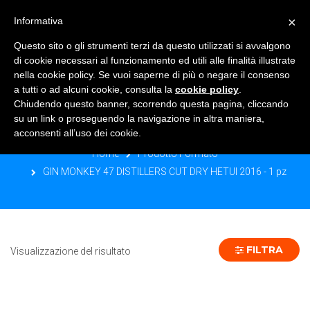
×
Informativa
TOGGLE NAVIGATION
0
Questo sito o gli strumenti terzi da questo utilizzati si avvalgono
di cookie necessari al funzionamento ed utili alle finalità illustrate
nella cookie policy. Se vuoi saperne di più o negare il consenso
a tutti o ad alcuni cookie, consulta la
cookie policy
.
Chiudendo questo banner, scorrendo questa pagina, cliccando
GIN MONKEY 47 DISTILLERS CUT
su un link o proseguendo la navigazione in altra maniera,
DRY HETUI 2016 - 1 PZ
acconsenti all’uso dei cookie.
Home
Prodotto Formato
GIN MONKEY 47 DISTILLERS CUT DRY HETUI 2016 - 1 pz
FILTRA
Visualizzazione del risultato