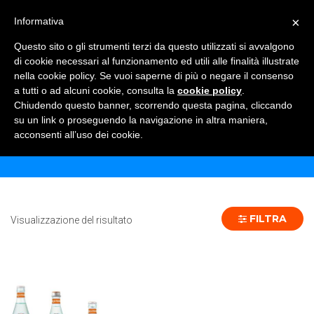
×
Informativa
TOGGLE NAVIGATION
0
Questo sito o gli strumenti terzi da questo utilizzati si avvalgono
di cookie necessari al funzionamento ed utili alle finalità illustrate
nella cookie policy. Se vuoi saperne di più o negare il consenso
a tutti o ad alcuni cookie, consulta la
cookie policy
.
Chiudendo questo banner, scorrendo questa pagina, cliccando
PANNA 100 CL - 12 PZ
su un link o proseguendo la navigazione in altra maniera,
acconsenti all’uso dei cookie.
Home
Prodotto Formato
PANNA 100 CL - 12 pz
FILTRA
Visualizzazione del risultato