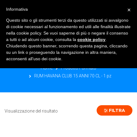
×
Informativa
TOGGLE NAVIGATION
0
Questo sito o gli strumenti terzi da questo utilizzati si avvalgono
di cookie necessari al funzionamento ed utili alle finalità illustrate
nella cookie policy. Se vuoi saperne di più o negare il consenso
a tutti o ad alcuni cookie, consulta la
cookie policy
.
Chiudendo questo banner, scorrendo questa pagina, cliccando
RUM HAVANA CLUB 15 ANNI 70 CL - 1
su un link o proseguendo la navigazione in altra maniera,
PZ
acconsenti all’uso dei cookie.
Home
Prodotto Formato
RUM HAVANA CLUB 15 ANNI 70 CL - 1 pz
FILTRA
Visualizzazione del risultato