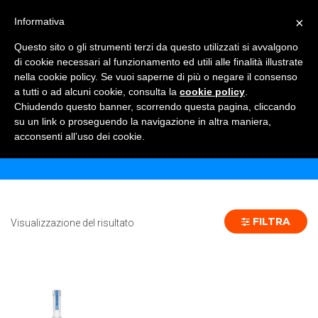
×
Informativa
TOGGLE NAVIGATION
0
Questo sito o gli strumenti terzi da questo utilizzati si avvalgono
di cookie necessari al funzionamento ed utili alle finalità illustrate
nella cookie policy. Se vuoi saperne di più o negare il consenso
a tutti o ad alcuni cookie, consulta la
cookie policy
.
Chiudendo questo banner, scorrendo questa pagina, cliccando
VODKA BELVEDERE 300 CL - 1 PZ
su un link o proseguendo la navigazione in altra maniera,
acconsenti all’uso dei cookie.
Home
Prodotto Formato
VODKA BELVEDERE 300 CL - 1 pz
FILTRA
Visualizzazione del risultato