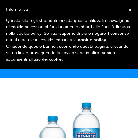
×
Informativa
TOGGLE NAVIGATION
0
Questo sito o gli strumenti terzi da questo utilizzati si avvalgono
di cookie necessari al funzionamento ed utili alle finalità illustrate
nella cookie policy. Se vuoi saperne di più o negare il consenso
a tutti o ad alcuni cookie, consulta la
cookie policy
.
Chiudendo questo banner, scorrendo questa pagina, cliccando
HENNIEZ BLU VARI FORMATI
su un link o proseguendo la navigazione in altra maniera,
acconsenti all’uso dei cookie.
Home
Shop
Acque Minerali
Henniez Blu vari formati