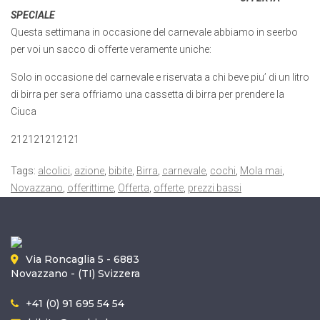
SPECIALE
Questa settimana in occasione del carnevale abbiamo in seerbo
per voi un sacco di offerte veramente uniche:
Solo in occasione del carnevale e riservata a chi beve piu’ di un litro
di birra per sera offriamo una cassetta di birra per prendere la
Ciuca
212121212121
Tags:
alcolici
,
azione
,
bibite
,
Birra
,
carnevale
,
cochi
,
Mola mai
,
Novazzano
,
offerittime
,
Offerta
,
offerte
,
prezzi bassi
Via Roncaglia 5 - 6883
Novazzano - (TI) Svizzera
+41 (0) 91 695 54 54