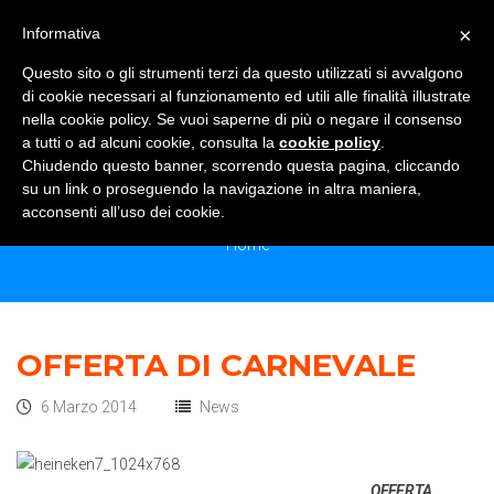
×
Informativa
TOGGLE NAVIGATION
0
Questo sito o gli strumenti terzi da questo utilizzati si avvalgono
di cookie necessari al funzionamento ed utili alle finalità illustrate
nella cookie policy. Se vuoi saperne di più o negare il consenso
a tutti o ad alcuni cookie, consulta la
cookie policy
.
Chiudendo questo banner, scorrendo questa pagina, cliccando
MONTHLY ARCHIVES:<SPAN> MARZO
su un link o proseguendo la navigazione in altra maniera,
2014</SPAN>
acconsenti all’uso dei cookie.
Home
OFFERTA DI CARNEVALE
6 Marzo 2014
News
OFFERTA