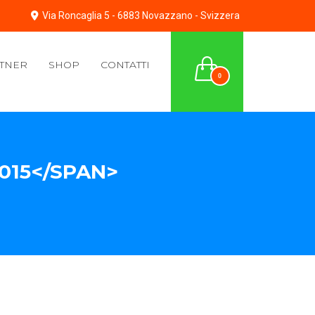
Via Roncaglia 5 - 6883 Novazzano - Svizzera
TNER
SHOP
CONTATTI
0
015</SPAN>