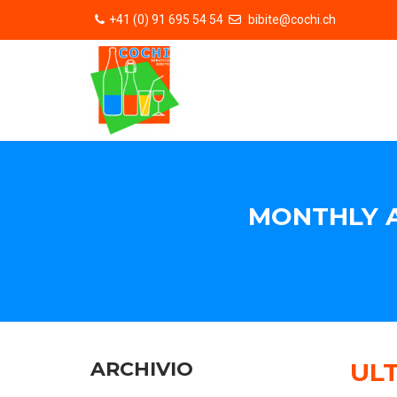
+41 (0) 91 695 54 54
bibite@cochi.ch
MONTHLY A
ARCHIVIO
ULT