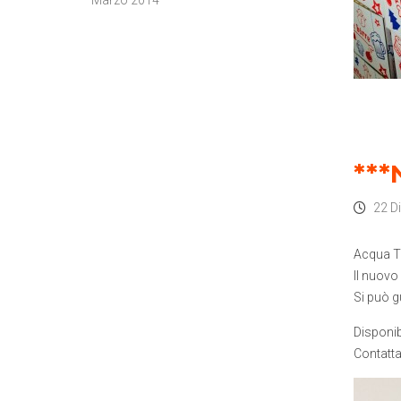
***
22 D
Acqua T
Il nuovo
Si può g
Disponib
Contatta