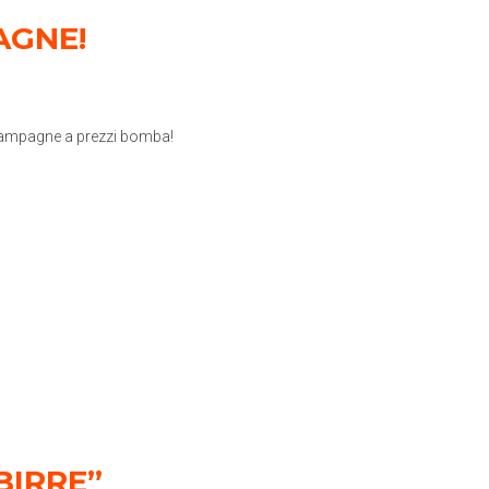
AGNE!
Champagne a prezzi bomba!
BIRRE”