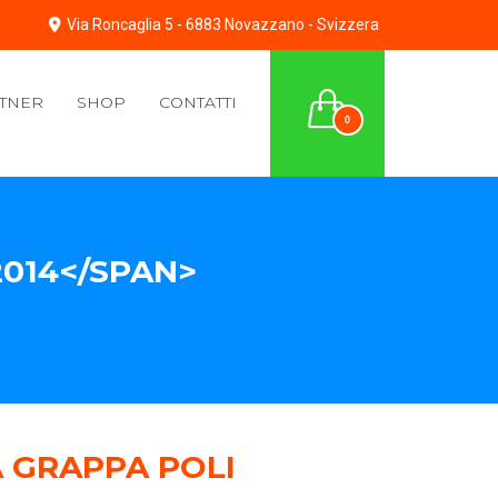
Via Roncaglia 5 - 6883 Novazzano - Svizzera
TNER
SHOP
CONTATTI
0
014</SPAN>
 GRAPPA POLI