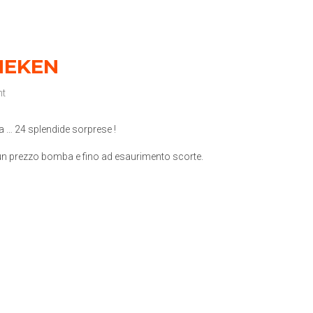
NEKEN
t
sa … 24 splendide sorprese !
 un prezzo bomba e fino ad esaurimento scorte.