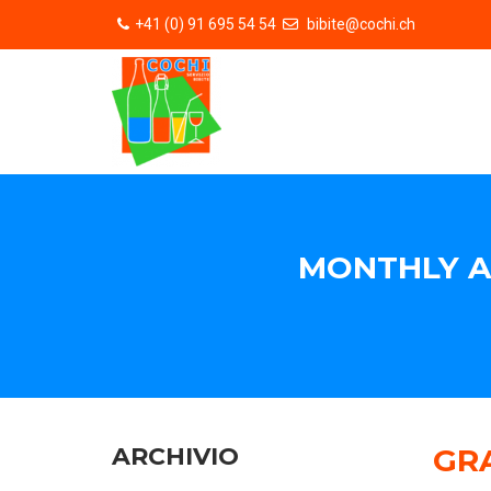
+41 (0) 91 695 54 54
bibite@cochi.ch
MONTHLY A
ARCHIVIO
GR