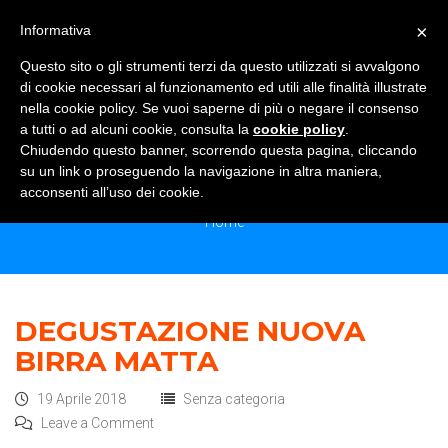
×
Informativa
TOGGLE NAVIGATION
0
Questo sito o gli strumenti terzi da questo utilizzati si avvalgono
di cookie necessari al funzionamento ed utili alle finalità illustrate
nella cookie policy. Se vuoi saperne di più o negare il consenso
a tutti o ad alcuni cookie, consulta la
cookie policy
.
Chiudendo questo banner, scorrendo questa pagina, cliccando
MONTHLY ARCHIVES:<SPAN> APRILE
su un link o proseguendo la navigazione in altra maniera,
2018</SPAN>
acconsenti all’uso dei cookie.
Home
DEGUSTAZIONE NUOVA
BIRRA MATTA
19 Aprile 2018
Senza categoria
Leave a Comment