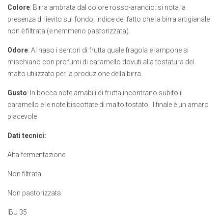
Colore
: Birra ambrata dal colore rosso-arancio: si nota la
presenza di lievito sul fondo, indice del fatto che la birra artigianale
non è filtrata (e nemmeno pastorizzata).
Odore
: Al naso i sentori di frutta quale fragola e lampone si
mischiano con profumi di caramello dovuti alla tostatura del
malto utilizzato per la produzione della birra.
Gusto
: In bocca note amabili di frutta incontrano subito il
caramello e le note biscottate di malto tostato. Il finale è un amaro
piacevole
Dati tecnici:
Alta fermentazione
Non filtrata
Non pastorizzata
IBU 35