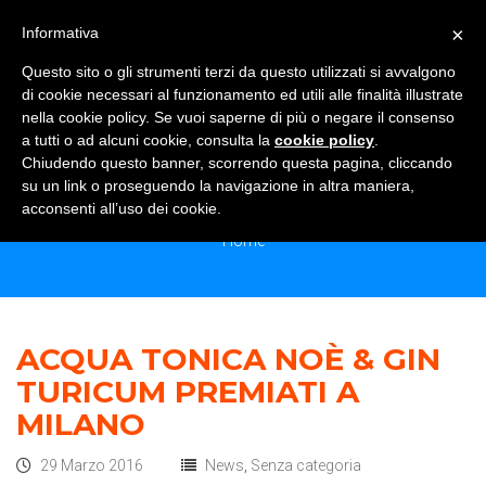
×
Informativa
TOGGLE NAVIGATION
0
Questo sito o gli strumenti terzi da questo utilizzati si avvalgono
di cookie necessari al funzionamento ed utili alle finalità illustrate
nella cookie policy. Se vuoi saperne di più o negare il consenso
a tutti o ad alcuni cookie, consulta la
cookie policy
.
Chiudendo questo banner, scorrendo questa pagina, cliccando
MONTHLY ARCHIVES:<SPAN> MARZO
su un link o proseguendo la navigazione in altra maniera,
2016</SPAN>
acconsenti all’uso dei cookie.
Home
ACQUA TONICA NOÈ & GIN
TURICUM PREMIATI A
MILANO
29 Marzo 2016
News
,
Senza categoria