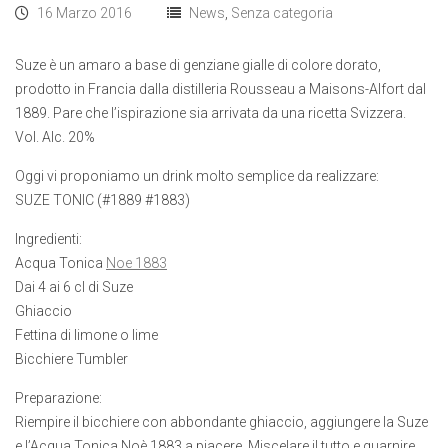
16 Marzo 2016
News
,
Senza categoria
Suze è un amaro a base di genziane gialle di colore dorato,
prodotto in Francia dalla distilleria Rousseau a Maisons-Alfort dal
1889. Pare che l’ispirazione sia arrivata da una ricetta Svizzera.
Vol. Alc. 20%
Oggi vi proponiamo un drink molto semplice da realizzare:
SUZE TONIC (#1889 #1883)
Ingredienti:
Acqua Tonica
Noe 1883
Dai 4 ai 6 cl di Suze
Ghiaccio
Fettina di limone o lime
Bicchiere Tumbler
Preparazione:
Riempire il bicchiere con abbondante ghiaccio, aggiungere la Suze
e l’Acqua Tonica Noè 1883 a piacere. Miscelare il tutto e guarnire