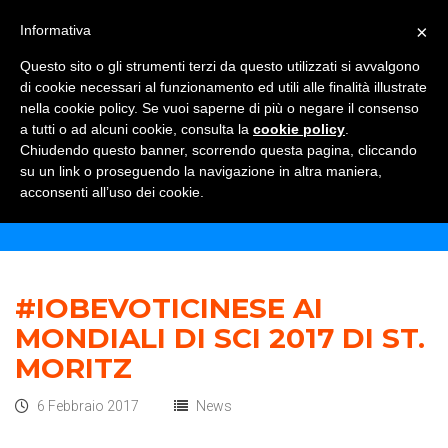
×
Informativa
TOGGLE NAVIGATION
0
Questo sito o gli strumenti terzi da questo utilizzati si avvalgono
di cookie necessari al funzionamento ed utili alle finalità illustrate
nella cookie policy. Se vuoi saperne di più o negare il consenso
a tutti o ad alcuni cookie, consulta la
cookie policy
.
Chiudendo questo banner, scorrendo questa pagina, cliccando
COCHI
su un link o proseguendo la navigazione in altra maniera,
acconsenti all’uso dei cookie.
Home
#IOBEVOTICINESE AI
MONDIALI DI SCI 2017 DI ST.
MORITZ
6 Febbraio 2017
News