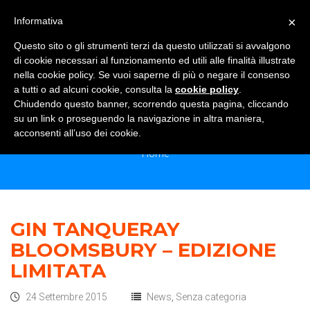
×
Informativa
TOGGLE NAVIGATION
0
Questo sito o gli strumenti terzi da questo utilizzati si avvalgono
di cookie necessari al funzionamento ed utili alle finalità illustrate
nella cookie policy. Se vuoi saperne di più o negare il consenso
a tutti o ad alcuni cookie, consulta la
cookie policy
.
Chiudendo questo banner, scorrendo questa pagina, cliccando
MONTHLY ARCHIVES:<SPAN>
su un link o proseguendo la navigazione in altra maniera,
SETTEMBRE 2015</SPAN>
acconsenti all’uso dei cookie.
Home
GIN TANQUERAY
BLOOMSBURY – EDIZIONE
LIMITATA
24 Settembre 2015
News
,
Senza categoria