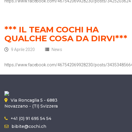
https://www.facebook.com/467542069928230/posts/3425203624
*** IL TEAM COCHI HA
QUALCHE COSA DA DIRVI***
9 Aprile 2020
News
https://www.facebook.com/467542069928230/posts/3435348566
Via Roncaglia 5 - 6883
Novazzano - (TI) Svizzera
+41 (0) 91 695 54 54
bibite@cochi.ch