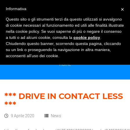
×
Informativa
TOGGLE NAVIGATION
0
Questo sito o gli strumenti terzi da questo utilizzati si avvalgono
di cookie necessari al funzionamento ed utili alle finalità illustrate
nella cookie policy. Se vuoi saperne di più o negare il consenso
a tutti o ad alcuni cookie, consulta la
cookie policy
.
Chiudendo questo banner, scorrendo questa pagina, cliccando
MONTHLY ARCHIVES:<SPAN> APRILE
su un link o proseguendo la navigazione in altra maniera,
2020</SPAN>
acconsenti all’uso dei cookie.
Home
*** DRIVE IN CONTACT LESS
***
9 Aprile 2020
News