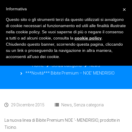
×
Informativa
TOGGLE NAVIGATION
0
Questo sito o gli strumenti terzi da questo utilizzati si avvalgono
di cookie necessari al funzionamento ed utili alle finalità illustrate
nella cookie policy. Se vuoi saperne di più o negare il consenso
a tutti o ad alcuni cookie, consulta la
cookie policy
.
Chiudendo questo banner, scorrendo questa pagina, cliccando
***NOVITÀ*** BIBITE PREMIUM –
su un link o proseguendo la navigazione in altra maniera,
NOE’ MENDRISIO
acconsenti all’uso dei cookie.
Home
Senza categoria
News
***Novità*** Bibite Premium – NOE’ MENDRISIO
29 Dicembre 2015
News
,
Senza categoria
La nuova linea di Bibite Premium NOE ‘- MENDRISIO, prodotte in
Ticino.