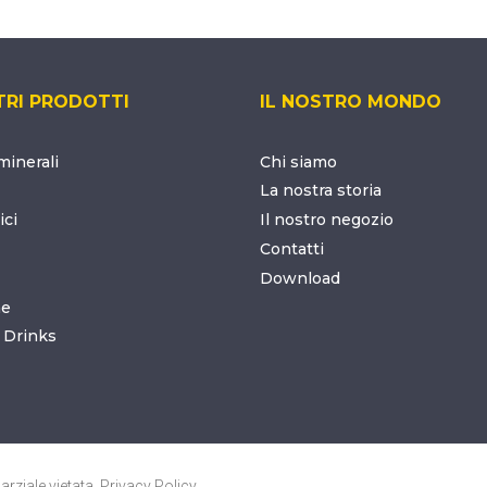
TRI PRODOTTI
IL NOSTRO MONDO
inerali
Chi siamo
La nostra storia
ici
Il nostro negozio
Contatti
Download
ne
 Drinks
rziale vietata.
Privacy Policy