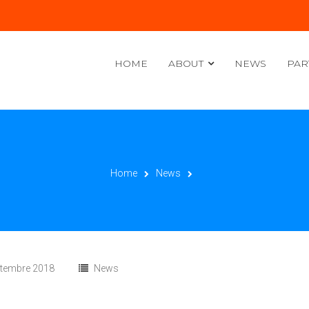
HOME
ABOUT
NEWS
PAR
Home
News
ttembre 2018
News