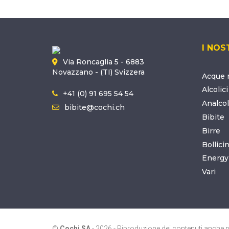
I NOS
Via Roncaglia 5 - 6883
Novazzano - (TI) Svizzera
Acque m
Alcolici
+41 (0) 91 695 54 54
Analcol
bibite@cochi.ch
Bibite
Birre
Bollici
Energy
Vari
©
Cochi SA
-
2026 - Riproduzione dei contenuti anche pa