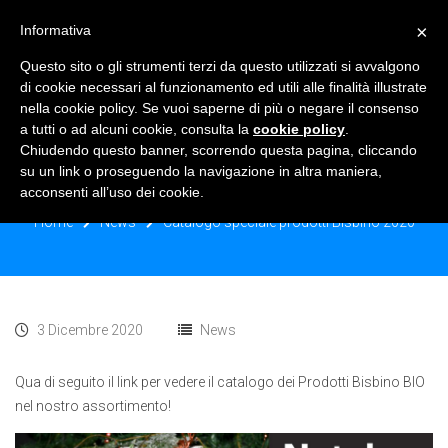
×
Informativa
TOGGLE NAVIGATION
0
Questo sito o gli strumenti terzi da questo utilizzati si avvalgono
di cookie necessari al funzionamento ed utili alle finalità illustrate
nella cookie policy. Se vuoi saperne di più o negare il consenso
a tutti o ad alcuni cookie, consulta la
cookie policy
.
Chiudendo questo banner, scorrendo questa pagina, cliccando
CATALOGO SPECIALE PRODOTTI
su un link o proseguendo la navigazione in altra maniera,
BISBINO 2020
acconsenti all’uso dei cookie.
Home
News
Catalogo speciale prodotti Bisbino 2020
3 Dicembre 2020
News
Qua di seguito il link per vedere il catalogo dei Prodotti Bisbino BIO
nel nostro assortimento!