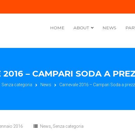
HOME
ABOUT
NEWS
PAR
 2016 – CAMPARI SODA A PRE
Senza categoria
News
Carnevale 2016 – Campari Soda a prez
ennaio 2016
News
,
Senza categoria