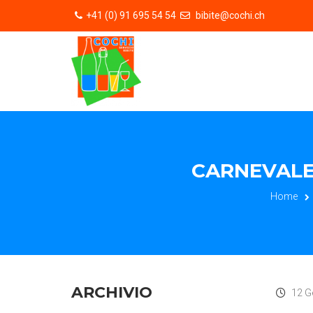
+41 (0) 91 695 54 54
bibite@cochi.ch
CARNEVALE
Home
ARCHIVIO
12 G