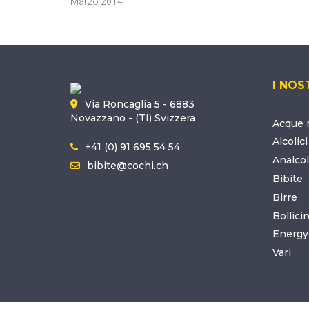
Marzo 2014
I NOS
Via Roncaglia 5 - 6883
Novazzano - (TI) Svizzera
Acque m
Alcolici
+41 (0) 91 695 54 54
Analcol
bibite@cochi.ch
Bibite
Birre
Bollici
Energy
Vari