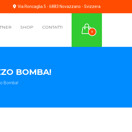
Via Roncaglia 5 - 6883 Novazzano - Svizzera
TNER
SHOP
CONTATTI
0
ZZO BOMBA!
zo Bomba!