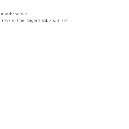
rimento scorte.
arnevale… Che i bagordi abbiano inizio!