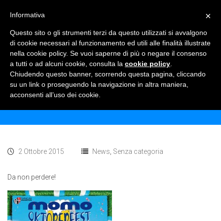
×
Informativa
TOGGLE NAVIGATION
0
Questo sito o gli strumenti terzi da questo utilizzati si avvalgono
di cookie necessari al funzionamento ed utili alle finalità illustrate
nella cookie policy. Se vuoi saperne di più o negare il consenso
a tutti o ad alcuni cookie, consulta la
cookie policy
.
Chiudendo questo banner, scorrendo questa pagina, cliccando
MOMO OKTOBERFEST!
su un link o proseguendo la navigazione in altra maniera,
acconsenti all’uso dei cookie.
Home
Senza categoria
News
Momo Oktoberfest!
2 Ottobre 2015
News
,
Senza categoria
Da non perdere!