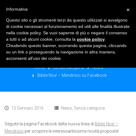
×
Informativa
TOGGLE NAVIGATION
0
Questo sito o gli strumenti terzi da questo utilizzati si avvalgono
di cookie necessari al funzionamento ed utili alle finalità illustrate
nella cookie policy. Se vuoi saperne di più o negare il consenso
a tutti o ad alcuni cookie, consulta la
cookie policy
.
Chiudendo questo banner, scorrendo questa pagina, cliccando
BIBITE NOE’ – MENDRISIO SU
su un link o proseguendo la navigazione in altra maniera,
FACEBOOK
acconsenti all’uso dei cookie.
Home
Senza categoria
News
Bibite Noe’ – Mendrisio su Facebook
15 Gennaio 2016
News
,
Senza categoria
Seguite la pagina Facebook della nuova linea di
Bibite Noe’ –
Mendrisio
per scoprire le interessantissime novità proposte!