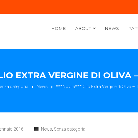
HOME
ABOUT
NEWS
PAR
LIO EXTRA VERGINE DI OLIVA 
enza categoria
News
***Novità*** Olio Extra Vergine di Oliva – 
ennaio 2016
News
,
Senza categoria