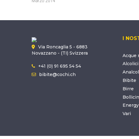
Marzo 2014
I NOS
Via Roncaglia 5 - 6883
Novazzano - (TI) Svizzera
Acque m
Alcolici
+41 (0) 91 695 54 54
Analcol
bibite@cochi.ch
Bibite
Birre
Bollici
Energy
Vari