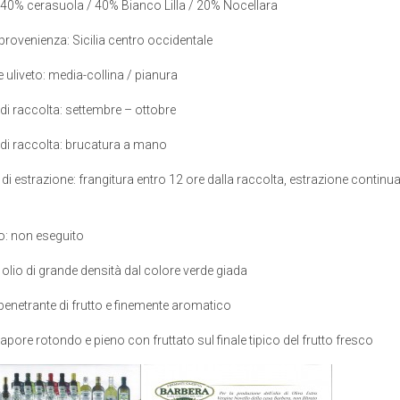
: 40% cerasuola / 40% Bianco Lilla / 20% Nocellara
provenienza: Sicilia centro occidentale
e uliveto: media-collina / pianura
di raccolta: settembre – ottobre
di raccolta: brucatura a mano
di estrazione: frangitura entro 12 ore dalla raccolta, estrazione continu
io: non eseguito
 olio di grande densità dal colore verde giada
enetrante di frutto e finemente aromatico
apore rotondo e pieno con fruttato sul finale tipico del frutto fresco