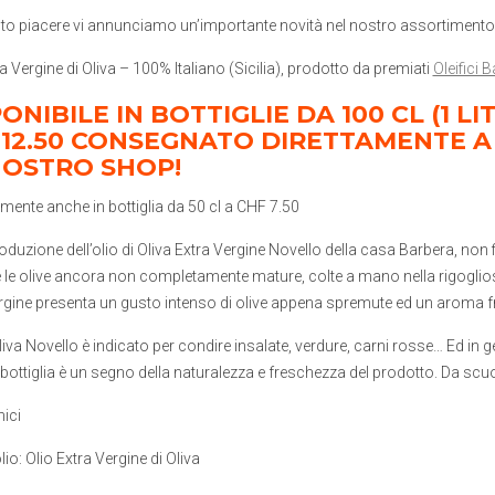
o piacere vi annunciamo un’importante novità nel nostro assortimento
a Vergine di Oliva – 100% Italiano (Sicilia), prodotto da premiati
Oleifici B
ONIBILE IN BOTTIGLIE DA 100 CL (1 
 12.50 CONSEGNATO DIRETTAMENTE A
NOSTRO SHOP!
mente anche in bottiglia da 50 cl a CHF 7.50
roduzione dell’olio di Oliva Extra Vergine Novello della casa Barbera, no
te le olive ancora non completamente mature, colte a mano nella rigoglio
rgine presenta un gusto intenso di olive appena spremute ed un aroma fr
liva Novello è indicato per condire insalate, verdure, carni rosse… Ed in ge
bottiglia è un segno della naturalezza e freschezza del prodotto. Da scuot
nici
lio: Olio Extra Vergine di Oliva