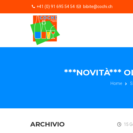
+41 (0) 91 695 54 54
bibite@cochi.ch
***NOVITÀ*** O
Home
S
ARCHIVIO
15 G